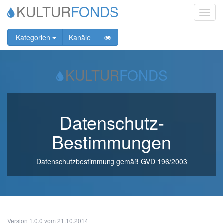
KULTUR
FONDS
Toggl
navig
Kategorien
Kanäle
KULTUR
FONDS
Datenschutz-
Bestimmungen
Datenschutzbestimmung gemäß GVD 196/2003
Version 1.0.0 vom 21.10.2014